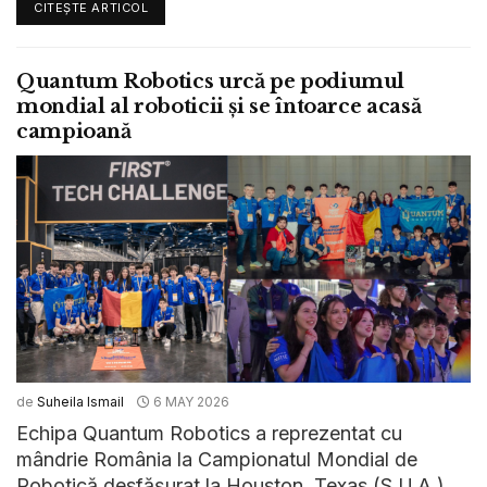
CITEȘTE ARTICOL
Quantum Robotics urcă pe podiumul
mondial al roboticii și se întoarce acasă
campioană
de
Suheila Ismail
6 MAY 2026
Echipa Quantum Robotics a reprezentat cu
mândrie România la Campionatul Mondial de
Robotică desfăşurat la Houston, Texas (S.U.A.),