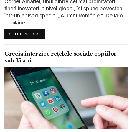
Cornel Amariei, unul dintre cei mai promițători
tineri inovatori la nivel global, își spune povestea
într-un episod special „Alumni României”. De la o
copilărie...
CITEȘTE ARTICOL
Grecia interzice rețelele sociale copiilor
sub 15 ani