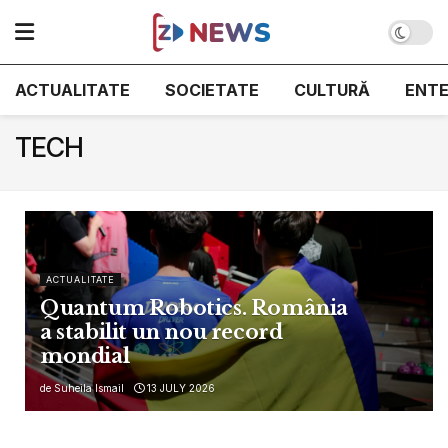
ACTUALITATE
SOCIETATE
CULTURĂ
ENT
TECH
ACTUALITATE
Quantum Robotics. România
a stabilit un nou record
mondial
de
Suheila Ismail
13 JULY 2026