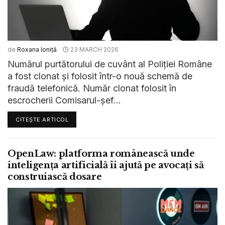
de
Roxana Ioniță
23 MARCH 2026
Numărul purtătorului de cuvânt al Poliției Române
a fost clonat și folosit într-o nouă schemă de
fraudă telefonică. Număr clonat folosit în
escrocherii Comisarul-șef...
CITEȘTE ARTICOL
OpenLaw: platforma românească unde
inteligența artificială îi ajută pe avocați să
construiască dosare