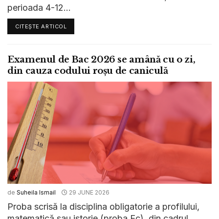
perioada 4-12...
CITEȘTE ARTICOL
Examenul de Bac 2026 se amână cu o zi,
din cauza codului roșu de caniculă
de
Suheila Ismail
29 JUNE 2026
Proba scrisă la disciplina obligatorie a profilului,
matematică sau istorie (proba Ec), din cadrul