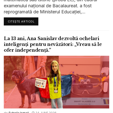
examenului național de Bacalaureat. a fost
reprogramată de Ministerul Educației,...
CITEȘTE ARTICOL
La 13 ani, Ana Sanislav dezvoltă ochelari
inteligenți pentru nevăzători: „Vreau să le
ofer independență.”
de
Suheila Ismail
24 JUNE 2026