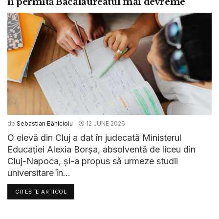
îi permită Bacalaureatul mai devreme
de
Sebastian Bănicioiu
12 JUNE 2026
O elevă din Cluj a dat în judecată Ministerul
Educației Alexia Borșa, absolventă de liceu din
Cluj-Napoca, și-a propus să urmeze studii
universitare în...
CITEȘTE ARTICOL