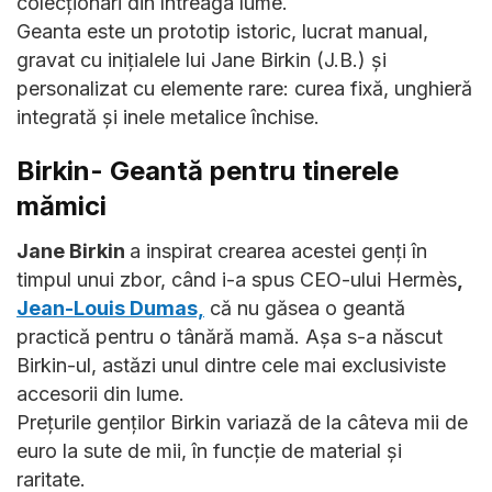
colecționari din întreaga lume.
Geanta este un prototip istoric, lucrat manual,
gravat cu inițialele lui Jane Birkin (J.B.) și
personalizat cu elemente rare: curea fixă, unghieră
integrată și inele metalice închise.
Birkin- Geantă pentru tinerele
mămici
Jane Birkin
a inspirat crearea acestei genți în
timpul unui zbor, când i-a spus CEO-ului Hermès
,
Jean-Louis Dumas,
că nu găsea o geantă
practică pentru o tânără mamă. Așa s-a născut
Birkin-ul, astăzi unul dintre cele mai exclusiviste
accesorii din lume.
Prețurile genților Birkin variază de la câteva mii de
euro la sute de mii, în funcție de material și
raritate.