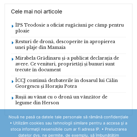
Cele mai noi articole
ÎPS Teodosie a oficiat rugăciuni pe câmp pentru
ploaie
Resturi de dronă, descoperite în apropierea
unei plaje din Mamaia
Mirabela Grădinaru și-a publicat declarația de
avere. Ce venituri, proprietăți și bunuri sunt
trecute în document
ÎCCJ continuă dezbaterile în dosarul lui Călin
Georgescu și Horațiu Potra
Rușii au vânat cu o dronă un vânzător de
legume din Herson
Nouă ne pasă ca datele tale personale să rămână confidențiale
• Utilizăm cookies sau tehnologii similare pentru a accesa şi a
stoca informaţii nesensibile cum ar fi adresa IP. • Prelucrarea
datelor dvs. ne permite, de exemplu, să îmbunătăţim